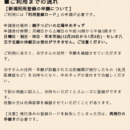
■ご利用までの流れ
【新規利用登録の申請について】
ご利用には
「利用登録カード」
の申請が必要です。
申請受付場所：
親子つどいの広場ゆめきっず
申請受付時間：月曜日から土曜日の午前10時から午後5時まで
日曜日・祝日・休日・年末年始(12月29日から1月3日)・セレオ八
王子北館の休館日は受付ができません。ご注意ください。
ご利用にあたり、お子さんの住所・年齢を確認させていただきま
す。
お子さんの住所・年齢が記載された公的機関が発行したもの（乳児
医療証など）をお持ちになり、ゆめきっずの受付までお越しくださ
い。
下記の用紙に記入し、お持ちいただくとスムーズに登録ができま
す。
在勤の方は社員証等を確認させていただくことがあります。
【注意】発行済みの登録カードを紛失してしまった方は、
再発行の
手続き
が必要です。