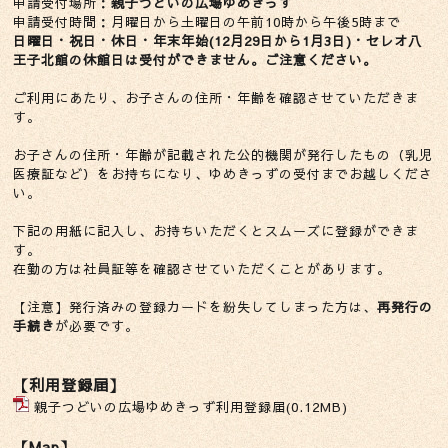
申請受付場所：
親子つどいの広場ゆめきっず
申請受付時間：月曜日から土曜日の午前10時から午後5時まで
日曜日・祝日・休日・年末年始(12月29日から1月3日)・セレオ八
王子北館の休館日は受付ができません。ご注意ください。
ご利用にあたり、お子さんの住所・年齢を確認させていただきま
す。
お子さんの住所・年齢が記載された公的機関が発行したもの（乳児
医療証など）をお持ちになり、ゆめきっずの受付までお越しくださ
い。
下記の用紙に記入し、お持ちいただくとスムーズに登録ができま
す。
在勤の方は社員証等を確認させていただくことがあります。
【注意】発行済みの登録カードを紛失してしまった方は、
再発行の
手続き
が必要です。
【利用登録届】
親子つどいの広場ゆめきっず利用登録届(0.12MB)
【Map】