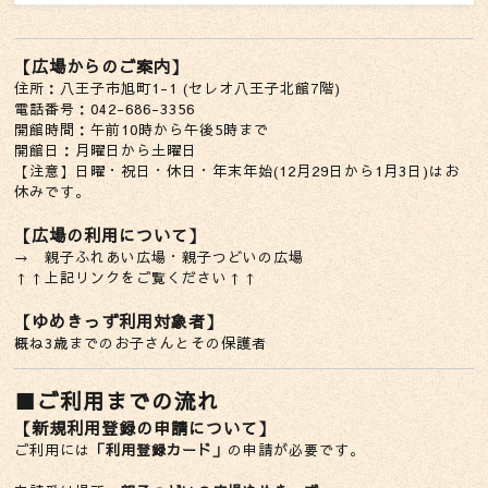
【広場からのご案内】
住所：八王子市旭町1-1 (セレオ八王子北館7階)
電話番号：042-686-3356
開館時間：午前10時から午後5時まで
開館日：月曜日から土曜日
【注意】日曜・祝日・休日・年末年始(12月29日から1月3日)はお
休みです。
【広場の利用について】
→
親子ふれあい広場・親子つどいの広場
↑↑上記リンクをご覧ください↑↑
【ゆめきっず利用対象者】
概ね3歳までのお子さんとその保護者
■ご利用までの流れ
【新規利用登録の申請について】
ご利用には
「利用登録カード」
の申請が必要です。