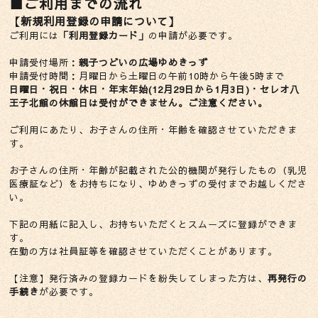
■ご利用までの流れ
【新規利用登録の申請について】
ご利用には
「利用登録カード」
の申請が必要です。
申請受付場所：
親子つどいの広場ゆめきっず
申請受付時間：月曜日から土曜日の午前10時から午後5時まで
日曜日・祝日・休日・年末年始(12月29日から1月3日)・セレオ八
王子北館の休館日は受付ができません。ご注意ください。
ご利用にあたり、お子さんの住所・年齢を確認させていただきま
す。
お子さんの住所・年齢が記載された公的機関が発行したもの（乳児
医療証など）をお持ちになり、ゆめきっずの受付までお越しくださ
い。
下記の用紙に記入し、お持ちいただくとスムーズに登録ができま
す。
在勤の方は社員証等を確認させていただくことがあります。
【注意】発行済みの登録カードを紛失してしまった方は、
再発行の
手続き
が必要です。